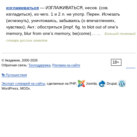
изглаживаться
— ИЗГЛАЖИВАТЬСЯ, несов. (сов.
изгладиться), из чего. 1 и 2 л. не употр. Перен. Исчезать
(исчезнуть), уничтожаясь, забываясь (о впечатлениях,
чувствах); Ант.: обостряться [impf. fig. to blot out of one’s
memory, blur from one’s memory, be(come)… …
Большой толковый
словарь русских глаголов
© Академик, 2000-2026
18+
Обратная связь:
Техподдержка
,
Реклама на сайте
👣 Путешествия
Экспорт словарей на сайты
, сделанные на PHP,
Joomla,
Drupal,
WordPress, MODx.